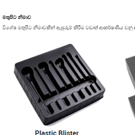
මතුපිට නිමාව
විශේෂ මතුපිට නිමාවකින් ඇසුරුම් කිරීම වඩාත් ආකර්ෂණීය