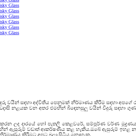
ුරු වයින් සඳහා අද්විතීය පෙනුමක් නිර්මාණය කිරීම සඳහා අපගේ රව
ේක්ෂ කඩදාසි නළයක වන අතර එමඟින් බිඳෙනසුලු වයින් වීදුරු ස
 කරන ලද දාරයේ හෝ පැතලි කෙළවරේ, සම්පූර්ණ වර්ණ මුද්‍රණයකි
ඟින් ඇසුරුම් වඩාත් ආකර්ෂණීය කළ හැකිය.ඔබේ ඇසුරුම් ඉහළ නැංවීම
 නිර්මාණය කිරීමට අපට බලා සිටිය නොහැක.