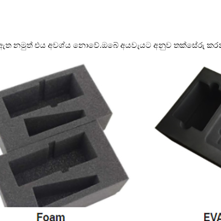
 වනු ඇත නමුත් එය අවශ්ය නොවේ.ඔබේ අයවැයට අනුව තක්සේරු ක