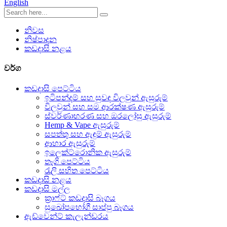
English
නිවස
නිෂ්පාදන
කඩදාසි නළය
වර්ග
කඩදාසි පෙට්ටිය
ඉටිපන්දම් සහ සුවඳ විලවුන් ඇසුරුම්
විලවුන් සහ සම ආරක්ෂණ ඇසුරුම්
ස්වර්ණාභරණ සහ ඔරලෝසු ඇසුරුම්
Hemp & Vape ඇසුරුම්
සපත්තු සහ ඇඳුම් ඇසුරුම්
ආහාර ඇසුරුම්
ඉලෙක්ට්රොනික ඇසුරුම්
තෑගි පෙට්ටිය
රැලි සහිත පෙට්ටිය
කඩදාසි නළය
කඩදාසි මල්ල
ක්‍රාෆ්ට් කඩදාසි බෑගය
සුඛෝපභෝගී සාප්පු බෑගය
ඇඩ්වෙන්ට් කැලැන්ඩරය