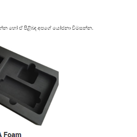
රන්න හෝ ඒ පිළිබඳ අපගේ යෝජනා විමසන්න.