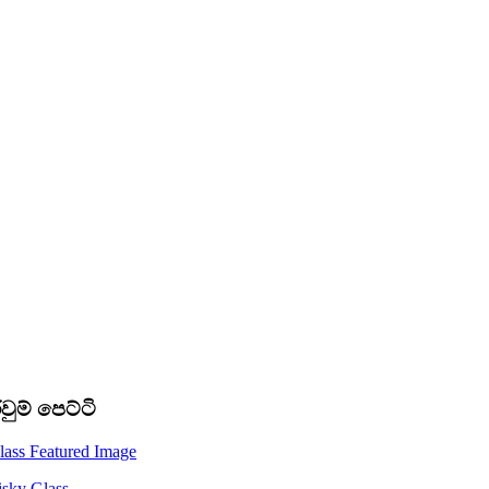
වුම් පෙට්ටි