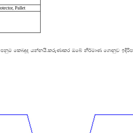
ector, Pallet
ෙනුම කෙබඳුද යන්නයි.කරුණාකර ඔබේ නිර්මාණ ගොනුව ඉදිරිපත
.