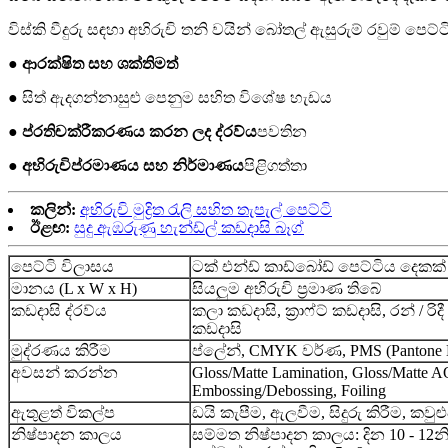
විස්කි වීදුරු සඳහා අභිරුචි තනි වයින් බෝතල් ඇසුරුම් රවුම් පෙට්ටි
● ආරක්ෂිත සහ ශක්තිමත්
● සිත් ඇදගන්නාසුළු පෙනුම සහිත විශේෂ හැඩය
● ප්රතිචක්රීකරණය කරන ලද ද්රව්ය
පවතින
● අභිරුචි
ප්රමාණය සහ නිර්මාණය
පිළිගත්තා
කලින්:
අභිරුචි මුද්‍රිත රැලි සහිත තැපැල් පෙට්ටි
ඊළඟ:
සුදු ඇඹරුණු හැන්ඩ්ල් කඩදාසි බෑග්
පෙට්ටි විලාසය
ටක් එන්ඩ් කාඩ්බෝඩ් පෙට්ටිය දෙකක්
මානය (L x W x H)
සියලුම අභිරුචි ප්‍රමාණ තිබේ
කඩදාසි ද්රව්ය
කලා කඩදාසි, ක්‍රාෆ්ට් කඩදාසි, රන් / රි
කඩදාසි
මුද්රණය කිරීම
ප්ලේන්, CMYK වර්ණ, PMS (Pantone M
අවසන් කරන්න
Gloss/Matte Lamination, Gloss/Matte A
Embossing/Debossing, Foiling
ඇතුළත් විකල්ප
ඩයි කැපීම, ඇලවීම, සිදුරු කිරීම, කවුළ
නිෂ්පාදන කාලය
සම්මත නිෂ්පාදන කාලය: දින 10 - 12
න