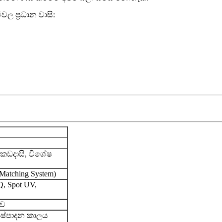
වල ප්‍රධාන වාසි:
දී කඩදාසි, විශේෂ
atching System)
Q, Spot UV,
ුව
ිෂ්පාදන කාලය