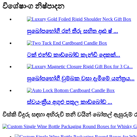
විශේෂාංග නිෂ්පාදන
සුඛෝපභෝගී රන් තීරු සහිත දෘඪ ෂ් ...
ටක් එන්ඩ් කාඩ්බෝඩ් කැන්ඩි දෙකක්...
සුඛෝපභෝගී චුම්බක වසා දැමීමේ යන්ත්‍රය...
ස්වයංක්‍රීය අගුළු පතුල කාඩ්බෝඩ් ...
විස්කි වීදුරු සඳහා අභිරුචි තනි වයින් බෝතල් ඇසුරුම් ර