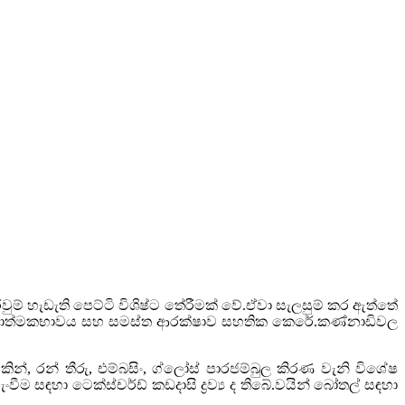
ුම් හැඩැති පෙට්ටි විශිෂ්ට තේරීමක් වේ.ඒවා සැලසුම් කර ඇත්තේ
ඳහා ගුණාත්මකභාවය සහ සමස්ත ආරක්ෂාව සහතික කෙරේ.කණ්නාඩිවල
න්, රන් තීරු, එම්බසිං, ග්ලෝස් පාරජම්බුල කිරණ වැනි විශේෂ
 සඳහා ටෙක්ස්චර්ඩ් කඩදාසි ද්‍රව්‍ය ද තිබේ.වයින් බෝතල් සඳහා