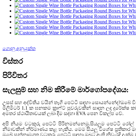
ගොනු අනුයුක්ත
විස්තර
පිරිවිතර
සැලසුම් සහ නිම කිරීමේ මාර්ගෝපදේශය:
උසස් සහ අද්විතීය වයින් තෑගි පෙට්ටි සඳහා සොයන්නේද?ඔබේ වීද
මිලිමීටර් 1.1 ක ඝනකම ක්‍රාෆ්ට් පුවරුවකින් සාදන ලද දුර
අමතර ස්ථායීතාවයක් ලබා දීම සඳහා EVA පෙන විකල්ප වේ.
අපි නියම වටකුරු පෙට්ටි පිරිනමන්නෙමු.සියලුම පෙට්ටි රෝල්
නිමාවකින් නිර්මාණය කළ හැකිය. මෙම සියලු විශේෂ ප්‍රතිකාර ම
ඔබේ සන්නාමගත වටකුරු පෙට්ටි සඳහා ඔබට ඇති නිවැරදි දැක්ම