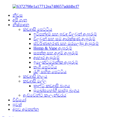
නිවස
අපි ගැන
නිෂ්පාදන
කඩදාසි පෙට්ටිය
ඉටිපන්දම් සහ සුවඳ විලවුන් ඇසුරුම්
විලවුන් සහ සම ආරක්ෂණ ඇසුරුම්
ස්වර්ණාභරණ සහ ඔරලෝසු ඇසුරුම්
Hemp & Vape ඇසුරුම්
සපත්තු සහ ඇඳුම් ඇසුරුම්
ආහාර ඇසුරුම්
ඉලෙක්ට්රොනික ඇසුරුම්
තෑගි පෙට්ටිය
රැලි සහිත පෙට්ටිය
කඩදාසි නළය
කඩදාසි මල්ල
ක්‍රාෆ්ට් කඩදාසි බෑගය
සුඛෝපභෝගී සාප්පු බෑගය
ඇඩ්වෙන්ට් කැලැන්ඩරය
වීඩියෝ
පුවත්
අපව අමතන්න