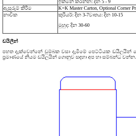
ඉක්මන් කරන්න: දින 5 - 9
ඇසුරුම් කිරීම
K=K Master Carton, Optional Corner Prot
නාවික
කුරියර්: දින 3-7
වාතය: දින 10-15
මුහුද: දින 30-60
ඩයිලීන්
පහත දැක්වෙන්නේ චුම්බක වසා දැමීමේ පෙට්ටියක ඩයිලයින් ප
ප්‍රමාණයේ නියම ඩයිලයින් ගොනුව සඳහා අප හා සම්බන්ධ වන්න